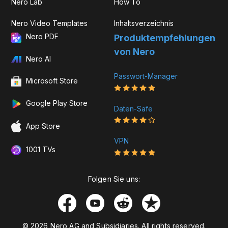
Nero Lab
How To
Nero Video Templates
Inhaltsverzeichnis
Nero PDF
Produkt­­empfehlungen
von Nero
Nero AI
Passwort-Manager
Microsoft Store
Google Play Store
Daten-Safe
App Store
VPN
1001 TVs
Folgen Sie uns:
© 2026 Nero AG and Subsidiaries. All rights reserved.