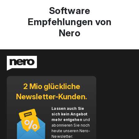
Software
Empfehlungen von
Nero
2 Mio glückliche
Newsletter-Kunden.
Lassen auch Sie
sich kein Angebot
mehr entgehen
und
abonnieren Sie noch
heute unseren Nero-
Newsletter: