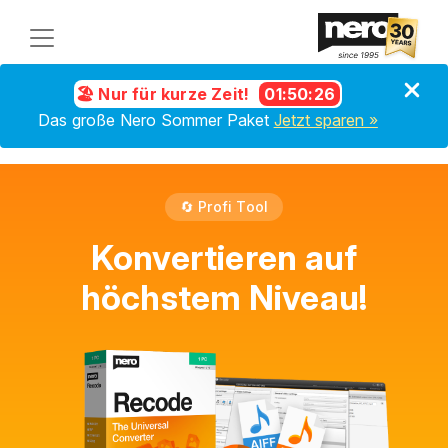
🏖️ Nur für kurze Zeit!
01
:
50
:
26
Das große Nero Sommer Paket
Jetzt sparen »
🔄 Profi Tool
Konvertieren auf
höchstem Niveau!